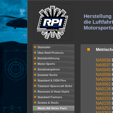
Herstellung 
die Luftfahr
Motorsporti
Startseite
Metrische
Über Reid Products
Betriebsführung
NA0036
Motor Sports
NA0037
NA0045
Sonderangebote
NA0058
Inventar Suche
NA0059
Standard & OEM Pins
NA0062
Titanium Spacecraft Bolts
NA0126
Recesses & Head Styles
NA0152
Standard Fastners
NA0153
NA0155
Screws & Studs
NA0252
Metric NA Series Parts
NA0253