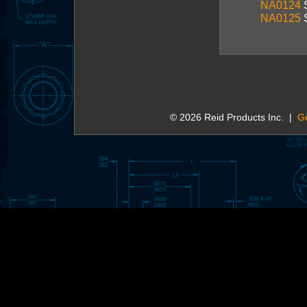
NA0124
NA0125
© 2026 Reid Products Inc. |
G