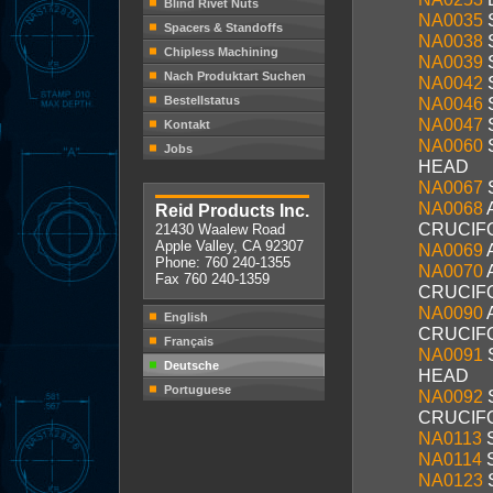
Blind Rivet Nuts
NA0035
Spacers & Standoffs
NA0038
Chipless Machining
NA0039
Nach Produktart Suchen
NA0042
Bestellstatus
NA0046
NA0047
Kontakt
NA0060
Jobs
HEAD
NA0067
NA0068
Reid Products Inc.
CRUCIF
21430 Waalew Road
Apple Valley, CA 92307
NA0069
Phone: 760 240-1355
NA0070
A
Fax 760 240-1359
CRUCIF
NA0090
English
CRUCIF
Français
NA0091
Deutsche
HEAD
Portuguese
NA0092
CRUCIF
NA0113
NA0114
NA0123