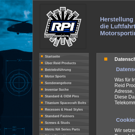
Herstellung 
die Luftfahr
Motorsporti
Startseite
Datensch
Über Reid Products
Datensc
Betriebsführung
Motor Sports
Was für 
Sonderangebote
Reid Prod
Inventar Suche
Adresse, 
Diese Dat
Standard & OEM Pins
Telekommu
Titanium Spacecraft Bolts
Recesses & Head Styles
Standard Fastners
Cookie
Screws & Studs
Metric NA Series Parts
Wir setze