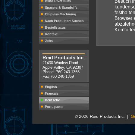
Besuch fr
Blind Rivet Nuts
kundensei
Spacers & Standoffs
festhalte
Chipless Machining
Browser 
Nach Produktart Suchen
abzulehn
Bestellstatus
Komfortei
Kontakt
Jobs
Reid Products Inc.
21430 Waalew Road
Apple Valley, CA 92307
Phone: 760 240-1355
Fax 760 240-1359
English
Français
Deutsche
Portuguese
© 2026 Reid Products Inc. |
G